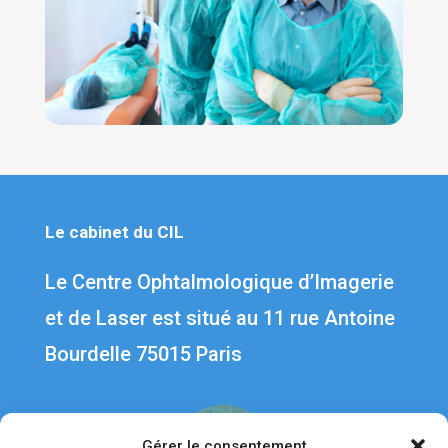
Le cabinet du CIL
Le Centre Ophtalmologique d’Imagerie
et de Laser est situé au 1
1 rue Antoine
Bourdelle 75015 Paris
Gérer le consentement