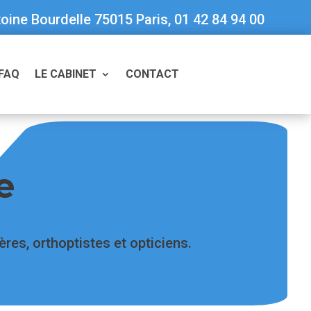
oine Bourdelle 75015 Paris, 01 42 84 94 00
FAQ
LE CABINET
CONTACT
e
res, orthoptistes et opticiens.