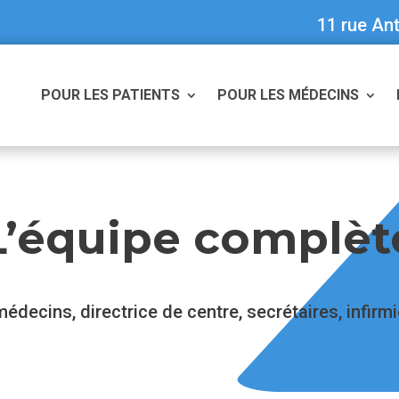
11 rue Ant
POUR LES PATIENTS
POUR LES MÉDECINS
L’équipe complèt
ecins, directrice de centre, secrétaires, infirmiè