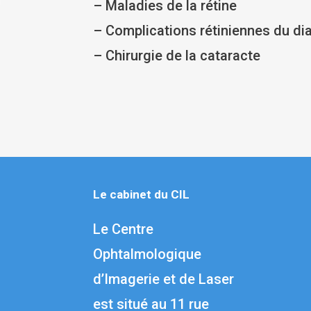
– Maladies de la rétine
– Complications rétiniennes du di
– Chirurgie de la cataracte
Le cabinet du CIL
Le Centre
Ophtalmologique
d’Imagerie et de Laser
est situé au 1
1 rue