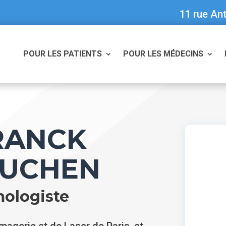
11 rue Ant
POUR LES PATIENTS
POUR LES MÉDECINS
RANCK
KUCHEN
ologiste
magerie et de Laser de Paris, et