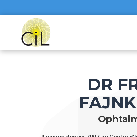
DR F
FAJN
Ophtalm
Il exerce depuis 2007 au Centre d’I