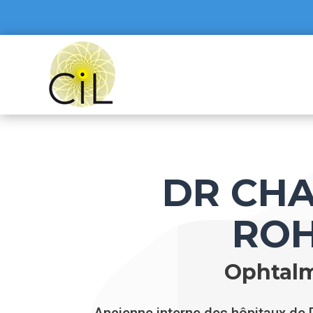
DR CH
RO
Ophtalm
Ancienne interne des hôpitaux de 