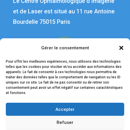
Le Centre Ophtalmologique d’Imagerie
et de Laser est situé au 1
1 rue Antoine
Bourdelle 75015 Paris
Gérer le consentement
Pour offrir les meilleures expériences, nous utilisons des technologies
telles que les cookies pour stocker et/ou accéder aux informations des
appareils. Le fait de consentir à ces technologies nous permettra de
traiter des données telles que le comportement de navigation ou les ID
uniques sur ce site. Le fait de ne pas consentir ou de retirer son
Liens utiles
consentement peut avoir un effet négatif sur certaines caractéristiques
et fonctions.
Contact
Accepter
Nos médecins
Mentions légales
Refuser